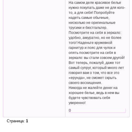
На самом деле красивое белье
нужно покупать даже не для кого-
то, а для себя! Попробуйте
надеть самые обычные,
нисколько не оригинальные
трусики и бюстгальтер.
Посмотрите на себя в зеркало:
удобно, аккуратно, но не более
того! Наденьте кружевной
гарнитур и пояс для чулок и
опять посмотрите на себя в
зеркало: вы стали совсем другой!
Вот теперь, пожалуй, даже тот
самый супруг, который много лет
говорил вам о том, что все это
«ерунда», не сможет скрыть
своего восхищения.
Никогда не жалейте денег на
хорошее белье, ведь в нем вы
будете чувствовать себя
уверенно!
0
Страница:
1