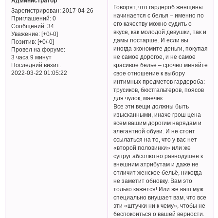
Администратор
Говорят, что гардероб женщины
Зарегистрирован
: 2017-04-26
начинается с белья – именно по
Приглашений:
0
его качеству можно судить о
Сообщений:
34
вкусе, как молодой девушки, так и
Уважение:
[+0/-0]
дамы постарше. И если вы
Позитив:
[+0/-0]
иногда экономите деньги, покупая
Провел на форуме:
не самое дорогое, и не самое
3 часа 9 минут
Последний визит:
красивое белье – срочно меняйте
2022-03-22 01:05:22
свое отношение к выбору
интимных предметов гардероба:
трусиков, бюстгальтеров, поясов
для чулок, маечек.
Все эти вещи должны быть
изысканными, иначе грош цена
всем вашим дорогим нарядам и
элегантной обуви. И не стоит
ссылаться на то, что у вас нет
«второй половинки» или же
супруг абсолютно равнодушен к
внешним атрибутам и даже не
отличит женское бельё, никогда
не заметит обновку. Вам это
только кажется! Или же ваш муж
специально внушает вам, что все
эти «штучки ни к чему», чтобы не
беспокоиться о вашей верности.