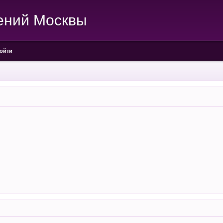
ений Москвы
ойти