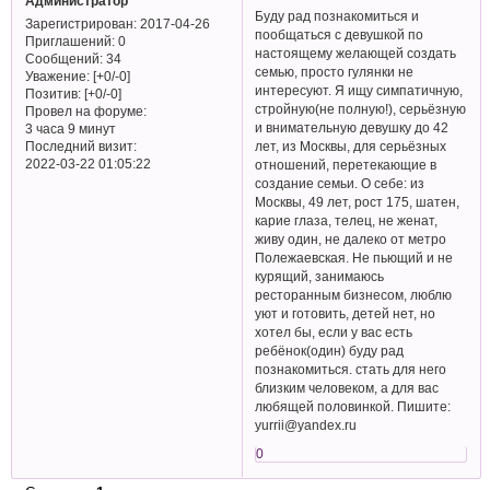
Администратор
Буду рад познакомиться и
Зарегистрирован
: 2017-04-26
пообщаться с девушкой по
Приглашений:
0
настоящему желающей создать
Сообщений:
34
семью, просто гулянки не
Уважение:
[+0/-0]
интересуют. Я ищу симпатичную,
Позитив:
[+0/-0]
стройную(не полную!), серьёзную
Провел на форуме:
и внимательную девушку до 42
3 часа 9 минут
Последний визит:
лет, из Москвы, для серьёзных
2022-03-22 01:05:22
отношений, перетекающие в
создание семьи. О себе: из
Москвы, 49 лет, рост 175, шатен,
карие глаза, телец, не женат,
живу один, не далеко от метро
Полежаевская. Не пьющий и не
курящий, занимаюсь
ресторанным бизнесом, люблю
уют и готовить, детей нет, но
хотел бы, если у вас есть
ребёнок(один) буду рад
познакомиться. стать для него
близким человеком, а для вас
любящей половинкой. Пишите:
yurrii@yandex.ru
0