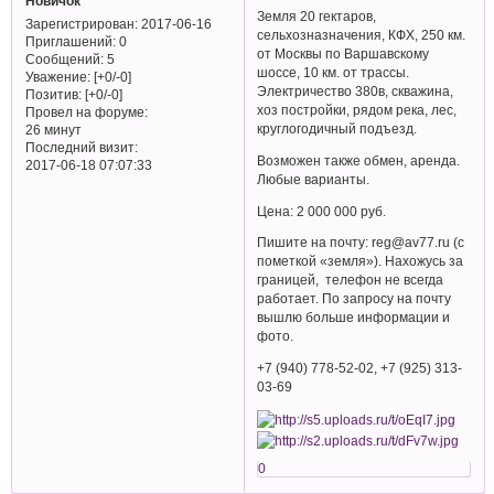
Новичок
Земля 20 гектаров,
Зарегистрирован
: 2017-06-16
сельхозназначения, КФХ, 250 км.
Приглашений:
0
от Москвы по Варшавскому
Сообщений:
5
шоссе, 10 км. от трассы.
Уважение:
[+0/-0]
Электричество 380в, скважина,
Позитив:
[+0/-0]
хоз постройки, рядом река, лес,
Провел на форуме:
круглогодичный подъезд.
26 минут
Последний визит:
Возможен также обмен, аренда.
2017-06-18 07:07:33
Любые варианты.
Цена: 2 000 000 руб.
Пишите на почту: reg@av77.ru (с
пометкой «земля»). Нахожусь за
границей, телефон не всегда
работает. По запросу на почту
вышлю больше информации и
фото.
+7 (940) 778-52-02, +7 (925) 313-
03-69
0