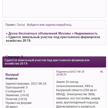
Привет, Гость!
Войдите
или
зарегистрируйтесь
.
»
Доска бесплатных объявлений Москвы
»
Недвижимость
»
Сдается земельный участок под крестьянско-фермерское
хозяйство 20 ГА
Страница:
1
Сдается земельный участок под крестьянско-фермерское
хозяйство 20 ГА
Поделиться
2017-06-16
1
Валерий
18:48:24
Новичок
Земля 20 гектар,
Зарегистрирован
: 2017-06-16
сельхозназначения, КФХ в
Приглашений:
0
Калужской области (250 км от
Сообщений:
5
МКАД). Электричество 380в,
Уважение:
[+0/-0]
скважина, хоз постройки, рядом
Позитив:
[+0/-0]
река, круглогодичный подъезд.
Провел на форуме:
Дам возможность развиться,
26 минут