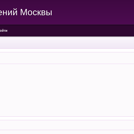
ений Москвы
ойти