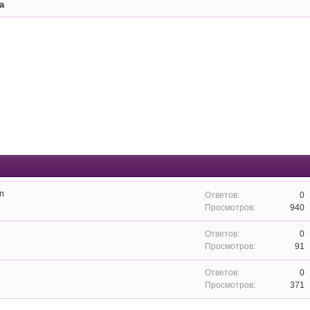
а
n
0
940
0
91
0
371